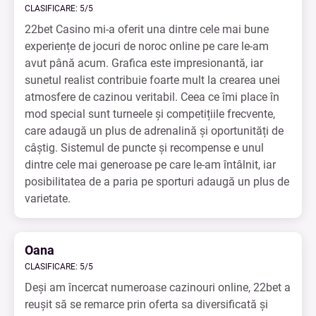
CLASIFICARE: 5/5
22bet Casino mi-a oferit una dintre cele mai bune
experiențe de jocuri de noroc online pe care le-am
avut până acum. Grafica este impresionantă, iar
sunetul realist contribuie foarte mult la crearea unei
atmosfere de cazinou veritabil. Ceea ce îmi place în
mod special sunt turneele și competițiile frecvente,
care adaugă un plus de adrenalină și oportunități de
câștig. Sistemul de puncte și recompense e unul
dintre cele mai generoase pe care le-am întâlnit, iar
posibilitatea de a paria pe sporturi adaugă un plus de
varietate.
Oana
CLASIFICARE: 5/5
Deși am încercat numeroase cazinouri online, 22bet a
reușit să se remarce prin oferta sa diversificată și