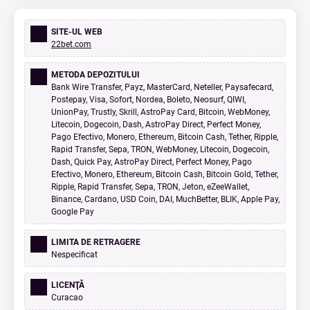
SITE-UL WEB
22bet.com
METODA DEPOZITULUI
Bank Wire Transfer, Payz, MasterCard, Neteller, Paysafecard,
Postepay, Visa, Sofort, Nordea, Boleto, Neosurf, QIWI,
UnionPay, Trustly, Skrill, AstroPay Card, Bitcoin, WebMoney,
Litecoin, Dogecoin, Dash, AstroPay Direct, Perfect Money,
Pago Efectivo, Monero, Ethereum, Bitcoin Cash, Tether, Ripple,
Rapid Transfer, Sepa, TRON, WebMoney, Litecoin, Dogecoin,
Dash, Quick Pay, AstroPay Direct, Perfect Money, Pago
Efectivo, Monero, Ethereum, Bitcoin Cash, Bitcoin Gold, Tether,
Ripple, Rapid Transfer, Sepa, TRON, Jeton, eZeeWallet,
Binance, Cardano, USD Coin, DAI, MuchBetter, BLIK, Apple Pay,
Google Pay
LIMITA DE RETRAGERE
Nespecificat
LICENŢĂ
Curacao