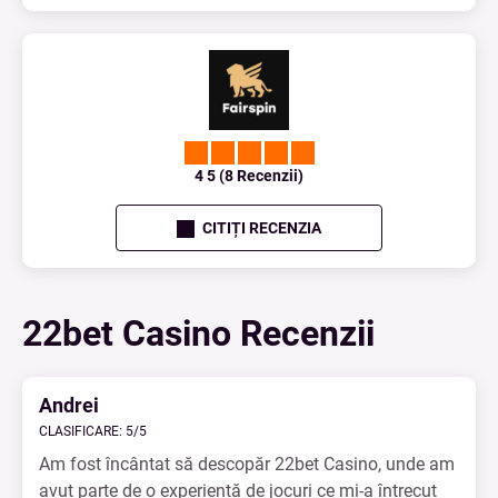
4 5 (8 Recenzii)
CITIȚI RECENZIA
22bet Casino Recenzii
Andrei
CLASIFICARE: 5/5
Am fost încântat să descopăr 22bet Casino, unde am
avut parte de o experiență de jocuri ce mi-a întrecut