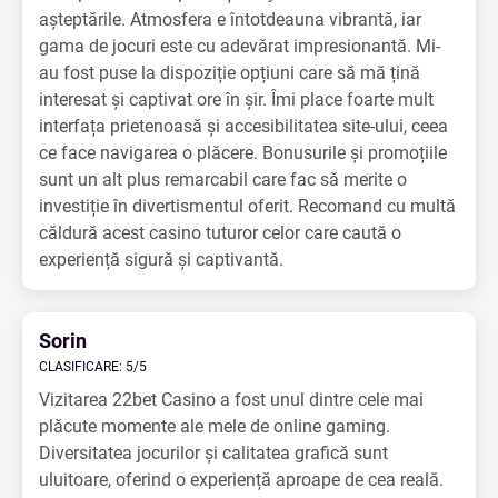
așteptările. Atmosfera e întotdeauna vibrantă, iar
gama de jocuri este cu adevărat impresionantă. Mi-
au fost puse la dispoziție opțiuni care să mă țină
interesat și captivat ore în șir. Îmi place foarte mult
interfața prietenoasă și accesibilitatea site-ului, ceea
ce face navigarea o plăcere. Bonusurile și promoțiile
sunt un alt plus remarcabil care fac să merite o
investiție în divertismentul oferit. Recomand cu multă
căldură acest casino tuturor celor care caută o
experiență sigură și captivantă.
Sorin
CLASIFICARE: 5/5
Vizitarea 22bet Casino a fost unul dintre cele mai
plăcute momente ale mele de online gaming.
Diversitatea jocurilor și calitatea grafică sunt
uluitoare, oferind o experiență aproape de cea reală.