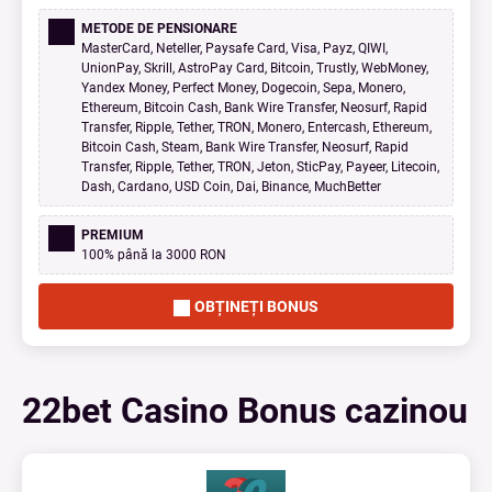
METODE DE PENSIONARE
MasterCard, Neteller, Paysafe Card, Visa, Payz, QIWI,
UnionPay, Skrill, AstroPay Card, Bitcoin, Trustly, WebMoney,
Yandex Money, Perfect Money, Dogecoin, Sepa, Monero,
Ethereum, Bitcoin Cash, Bank Wire Transfer, Neosurf, Rapid
Transfer, Ripple, Tether, TRON, Monero, Entercash, Ethereum,
Bitcoin Cash, Steam, Bank Wire Transfer, Neosurf, Rapid
Transfer, Ripple, Tether, TRON, Jeton, SticPay, Payeer, Litecoin,
Dash, Cardano, USD Coin, Dai, Binance, MuchBetter
PREMIUM
100% până la 3000 RON
OBȚINEȚI BONUS
22bet Casino Bonus cazinou