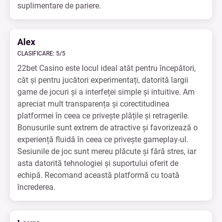
suplimentare de pariere.
Alex
CLASIFICARE: 5/5
22bet Casino este locul ideal atât pentru începători,
cât și pentru jucători experimentați, datorită largii
game de jocuri și a interfeței simple și intuitive. Am
apreciat mult transparența și corectitudinea
platformei în ceea ce privește plățile și retragerile.
Bonusurile sunt extrem de atractive și favorizează o
experiență fluidă în ceea ce privește gameplay-ul.
Sesiunile de joc sunt mereu plăcute și fără stres, iar
asta datorită tehnologiei și suportului oferit de
echipă. Recomand această platformă cu toată
încrederea.