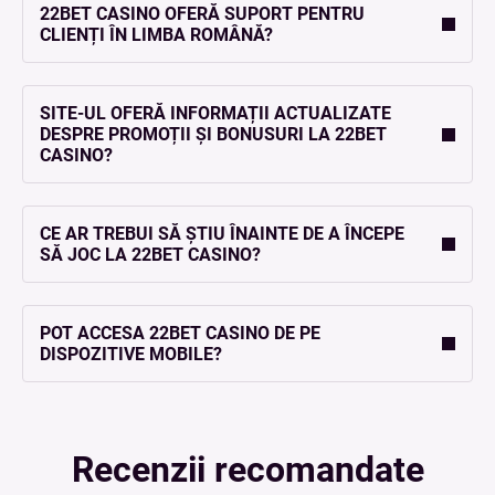
22BET CASINO OFERĂ SUPORT PENTRU
CLIENȚI ÎN LIMBA ROMÂNĂ?
SITE-UL OFERĂ INFORMAȚII ACTUALIZATE
DESPRE PROMOȚII ȘI BONUSURI LA 22BET
CASINO?
CE AR TREBUI SĂ ȘTIU ÎNAINTE DE A ÎNCEPE
SĂ JOC LA 22BET CASINO?
POT ACCESA 22BET CASINO DE PE
DISPOZITIVE MOBILE?
Recenzii recomandate