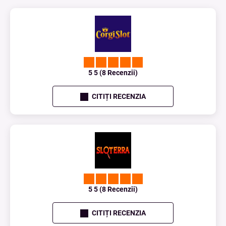
5 5 (8 Recenzii)
CITIȚI RECENZIA
5 5 (8 Recenzii)
CITIȚI RECENZIA