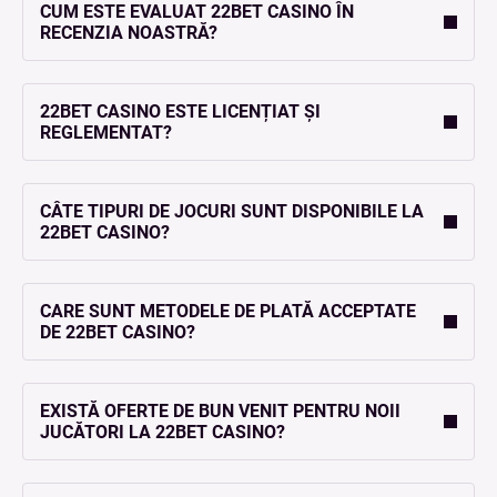
CUM ESTE EVALUAT 22BET CASINO ÎN
RECENZIA NOASTRĂ?
22BET CASINO ESTE LICENȚIAT ȘI
REGLEMENTAT?
CÂTE TIPURI DE JOCURI SUNT DISPONIBILE LA
22BET CASINO?
CARE SUNT METODELE DE PLATĂ ACCEPTATE
DE 22BET CASINO?
EXISTĂ OFERTE DE BUN VENIT PENTRU NOII
JUCĂTORI LA 22BET CASINO?