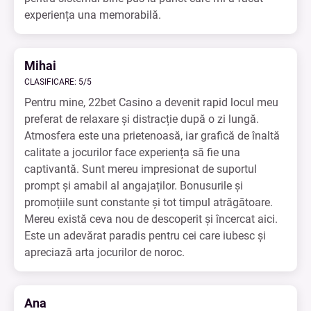
experiența una memorabilă.
Mihai
CLASIFICARE: 5/5
Pentru mine, 22bet Casino a devenit rapid locul meu
preferat de relaxare și distracție după o zi lungă.
Atmosfera este una prietenoasă, iar grafică de înaltă
calitate a jocurilor face experiența să fie una
captivantă. Sunt mereu impresionat de suportul
prompt și amabil al angajaților. Bonusurile și
promoțiile sunt constante și tot timpul atrăgătoare.
Mereu există ceva nou de descoperit și încercat aici.
Este un adevărat paradis pentru cei care iubesc și
apreciază arta jocurilor de noroc.
Ana